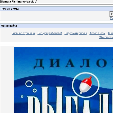
[
Samara Fishing volga club
]
Форма входа
В
Ст
Меню сайта
Главная страница
Всё для рыболова!
Видеоматериалы
Фотоальбом
Кни
Обмен сс