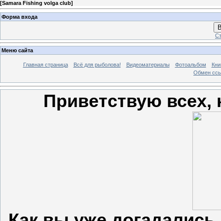
[
Samara Fishing volga club
]
Форма входа
В
Ст
Меню сайта
Главная страница
Всё для рыболова!
Видеоматериалы
Фотоальбом
Кни
Обмен сс
Приветствую всех, 
Как вы уже догадались,