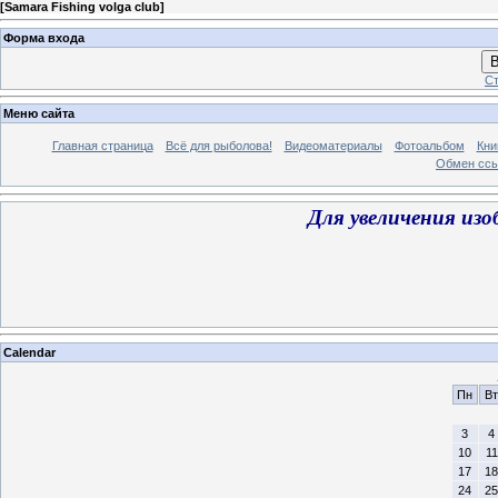
[
Samara Fishing volga club
]
Форма входа
В
Ст
Меню сайта
Главная страница
Всё для рыболова!
Видеоматериалы
Фотоальбом
Кни
Обмен сс
Для увеличения из
Calendar
Пн
Вт
3
4
10
11
17
18
24
25