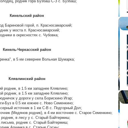
олодец, родник гора Бузбаш С-З с. Бузбаш;
Кинельский район
под Бариновой горой, п. Красносамарский;
одник у моста п. Красносамарский;
Родники в окресностях с. Чубовка;
Кинель-Черкасский район
оренка", в 5 км севернее Вольная Шумарка;
Клявлинский район
ий родник, в 1.5 км западнее Клявлино;
ой родник, в 1.5 км западнее Клявлино;
родничок у дороги у села Борискино Игар;
иги-Буз в 0.5 км южнее с. Ново Семенкино;
серный источник в 1 км С-В с. Подгорный Дол;
очник (Медянов родник), в 4 км восточнее с. Старое Семенкино;
й родник, в лесу у с. Старый Байтермиш;
я лисьма, родник с. Старый Байтермиш;
одник Арчинка в с. Старые Сосны;