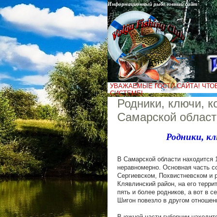
Информационный рыболовный сайт
УВАЖАЕМЫЕ ГОСТИ САЙТА! ЧТО
СИСТЕМЕ!
Родники, ключи, к
Самарской област
Родники, к
В Самарской области находится 
неравномерно. Основная часть с
Сергиевском, Похвистневском и 
Клявлинский район, на его терри
пять и более родников, а вот в 
Шигон повезло в другом отношени
В южной части губернии находит