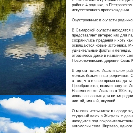
районе 4 родника, в Пестравском 
искусственного происхождения.
Обустроенных в области роднико
В Самарской области находятся 
представляет интерес как для па
сохранились предания и хоть каки
освящаются новые источники. Мн
удивительные факты и легенды. 
отразилось даже в названиях се
Новоключевский, деревня Семь К
В одном только Исаклинском рай
мелких безымянных родничков. О
о том, что в свое время солдат
Преображенка, возили воду из И
Население же Исаклов в 1905 год
использовавших для питья родни
чистой, мягкой, вкусной.
О многих источниках в народе х
студеный ключ в Жигулях с дав
находится под покровительством 
богомолки села Ширяево, одного