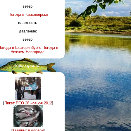
ветер:
Погода в
Красноярске
влажность:
давление:
ветер:
Погода в Екатеринбурге
Погода в
Нижнем Новгороде
Наши фото
[
Пикет РСО 28 ноября 2012
]
[
Хвалимся уловом
]