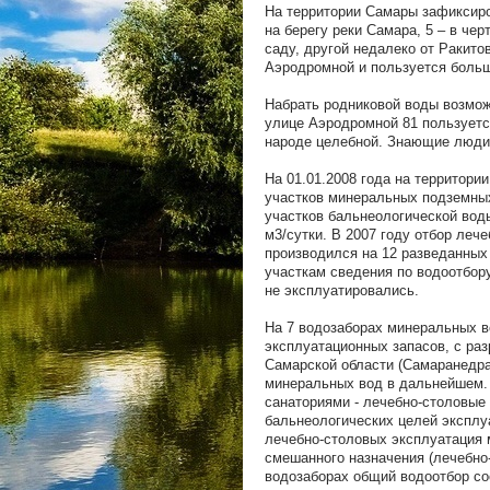
На территории Самары зафиксиров
на берегу реки Самара, 5 – в чер
саду, другой недалеко от Ракито
Аэродромной и пользуется больш
Набрать родниковой воды возмож
улице Аэродромной 81 пользуетс
народе целебной. Знающие люди
На 01.01.2008 года на территори
участков минеральных подземных
участков бальнеологической вод
м3/сутки. В 2007 году отбор ле
производился на 12 разведанных
участкам сведения по водоотбор
не эксплуатировались.
На 7 водозаборах минеральных в
эксплуатационных запасов, с ра
Самарской области (Самаранедра
минеральных вод в дальнейшем.
санаториями - лечебно-столовые 
бальнеологических целей эксплу
лечебно-столовых эксплуатация 
смешанного назначения (лечебно
водозаборах общий водоотбор сос