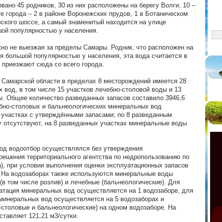
ано 45 родников, 30 из них расположены на берегу Волги, 10 –
те города – 2 в районе Воронежских прудов, 1 в Ботаническом
вского шоссе, а самый знаменитый находится на улице
ой популярностью у населения.
но не выезжая за пределы Самары. Родник, что расположен на
я большой популярностью у населения, эта вода считается в
 приезжают сюда со всего города.
и Самарской области в пределах 8 месторождений имеется 28
 вод, в том числе 15 участков лечебно-столовой воды и 13
ы. Общее количество разведанных запасов составило 3946,6
чебно-столовых и бальнеологических минеральных вод
 участках с утверждёнными запасами; по 8 разведанным
у отсутствуют, на 8 разведанных участках минеральные воды
од водоотбор осуществлялся без утверждения
зрешения территориального агентства по недропользованию по
), при условии выполнения оценки эксплуатационных запасов
 На водозаборах также используются минеральные воды
(в том числе розлив) и лечебные (бальнеологические). Для
атация минеральных вод осуществляется на 1 водозаборе, для
минеральных вод осуществляется на 5 водозаборах и
-столовые и бальнеологические) на одном водозаборе. На
тавляет 121,21 м3/сутки.