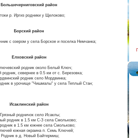
Большечерниговский район
стоки р. Иргиз родники у Щелоково;
Борский район
чник с озером у села Борское и поселка Немчанка;
Елховский район
ключевский родник около Белый Ключ;
й родник, севернее в 0.5 км от с. Березовка;
рдвинский родник село Мордвинка;
одник в урочище "Чишмалы" у села Теплый Стан;
Исаклинский район
 Грязный родничок село Исаклы;
ый родник в 1.5 км С-З села Смольково;
- родник в 1.5 км южнее села Смольково;
ключей южная окраина п. Семь Ключей;
- Родник в д. Новый Байтермиш;