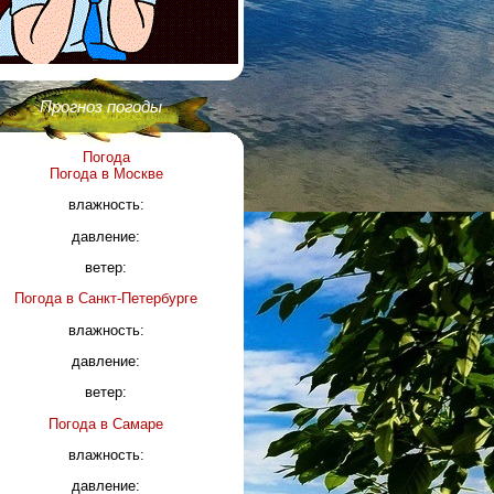
Прогноз погоды
Погода
Погода в
Москве
влажность:
давление:
ветер:
Погода в
Санкт-Петербурге
влажность:
давление:
ветер:
Погода в
Самаре
влажность:
давление: