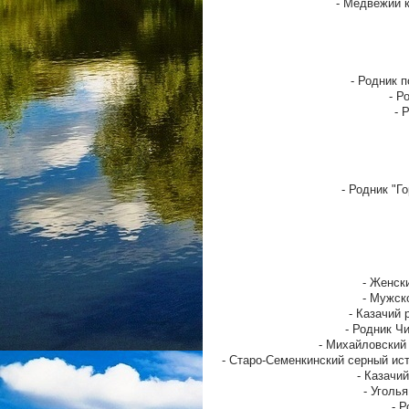
- Медвежий к
- Родник 
- Р
- 
- Родник "Г
- Женск
- Мужск
- Казачий 
- Родник Ч
- Михайловский 
- Старо-Семенкинский серный ист
- Казачи
- Уголь
- Р