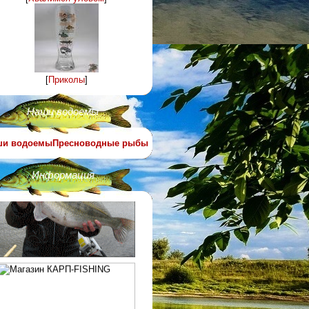
[
Приколы
]
Наши водоемы
ши водоемы
Пресноводные рыбы
Информация