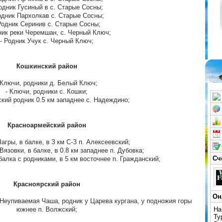
одник Гусиный в с. Старые Сосны;
одник Пархолкав с. Старые Сосны;
Родник Серинив с. Старые Сосны;
ник реки Черемшан, с. Черный Ключ;
- Родник Учук с. Черный Ключ;
Кошкинский район
 Ключи, родники д. Белый Ключ;
- Ключи, родники с. Кошки;
кий родник 0.5 км западнее с. Надеждино;
Красноармейский район
Чагры, в балке, в 3 км С-З п. Алексеевский;
 Вязовки, в балке, в 0.8 км западнее п. Дубовка;
Сч
балка с родниками, в 5 км восточнее п. Гражданский;
Красноярский район
Он
 Неупиваемая Чаша, родник у Царева кургана, у подножия горы
южнее п. Волжский;
На
Ту