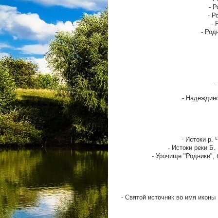
- Р
- Р
- 
- Род
-
- Надеждинс
- Истоки р. 
- Истоки реки Б.
- Урочище "Родники", 
- Святой источник во имя иконы