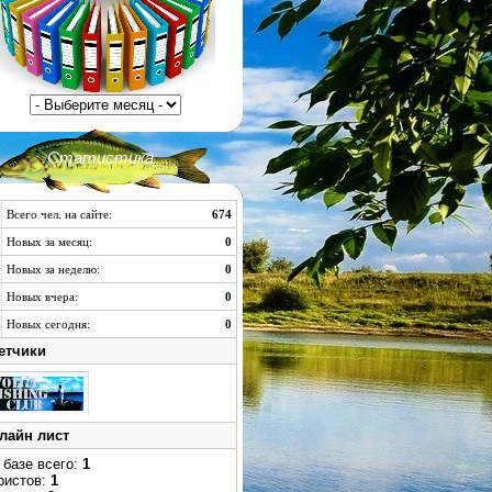
Статистика
Всего чел. на сайте:
674
Новых за месяц:
0
Новых за неделю:
0
Новых вчера:
0
Новых сегодня:
0
етчики
лайн лист
 базе всего:
1
ристов:
1