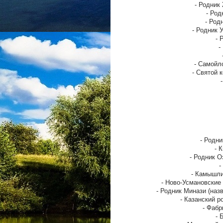
- Родник
- Род
- Род
- Родник 
- 
-
- Самойл
- Святой 
- Родни
- 
- Родник О
-
- Камышли
- Ново-Усмановские
- Родник Минази (наз
- Казанский р
- Фабр
- 