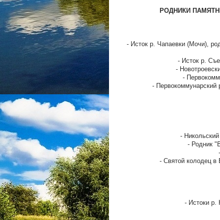
РОДНИКИ ПАМЯТН
- Исток р. Чапаевки (Мочи), ро
- Исток р. Съ
- Новотроевски
- Первокомму
- Первокоммунарский 
- Никольский
- Родник "
- Святой колодец в
- Истоки р.