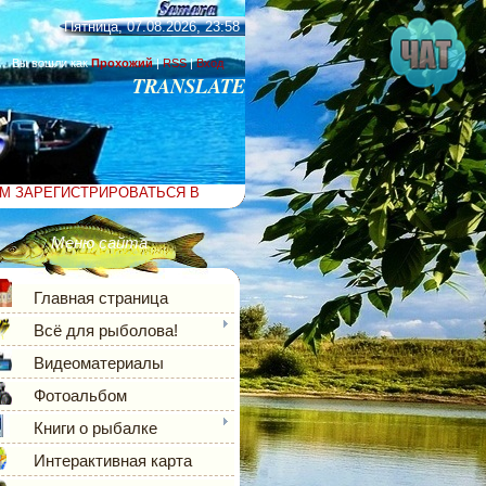
Пятница, 07.08.2026, 23:58
Вы вошли как
Прохожий
|
RSS
|
Вход
TRANSLATE
АМ ЗАРЕГИСТРИРОВАТЬСЯ В
Меню сайта
Главная страница
Всё для рыболова!
Видеоматериалы
Фотоальбом
Книги о рыбалке
Интерактивная карта