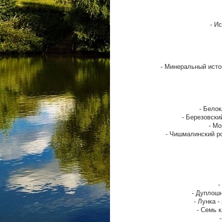
- И
- Минеральный исто
- Бело
- Березовски
- Мо
- Чишмалинский р
-
- Дуплошн
- Лунка 
- Семь 