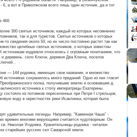
- 6, а вот в Приволжском всего лишь один источник, да и тот
в 460.
более 300 святых источников, каждый из которых несомненно
ломников, так и для туристов. Святых источников о которых
е-то сведения около 50, но их число постоянно растет так как
ожество целебных святых источников, о которых известны
К источникам издревле относились с огромным почитанием, что
л и деревень: село Ключи, деревня Два Ключа, поселок
лючей...
оне — 144 родника, имеющих свое название, и множество
б источниках сохранилось много преданий. Одно из них гласит
ы Преображенского полка, получившие землю и основавшие д.
саклинского источника к столу императрицы Екатерины.
у состояло из потомков переселенных при Петре I стрельцов,
ковую воду в окрестностях реки Исаклинка, которая была
одят удивительные легенды. Например, "Каменная Чаша" -
них времен многими верующими считается чудотворным. Он
св. Николая Угодника. Хранительницы родника - читалки-
 из старейших русских сел Самарской земли.