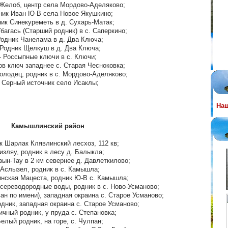
 Желоб, центр села Мордово-Аделяково;
ник Иван Ю-В села Новое Якушкино;
ник Синекуреметь в д. Сухарь-Матак;
Убагась (Старший родник) в с. Саперкино;
Родник Чанелама в д. Два Ключа;
 Родник Щелкуш в д. Два Ключа;
- Россыпные ключи в с. Ключи;
ов ключ западнее с. Старая Чесноковка;
колодец, родник в с. Мордово-Аделяково;
- Серный источник село Исаклы;
На
Камышлинский район
к Шарлак Клявлинский лесхоз, 112 кв;
Кизляу, родник в лесу д. Балыкла;
зын-Тау в 2 км севернее д. Давлеткилово;
 Аслызел, родник в с. Камышла;
нская Мацеста, родник Ю-В с. Камышла;
 сереводородные воды, родник в с. Ново-Усманово;
ван по имени), западная окраина с. Старое Усманово;
одник, западная окраина с. Старое Усманово;
ичный родник, у пруда с. Степановка;
Белый родник, на горе, с. Чулпан;