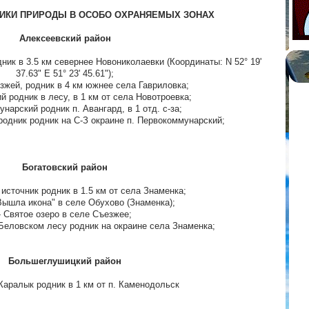
ИКИ ПРИРОДЫ В ОСОБО ОХРАНЯЕМЫХ ЗОНАХ
Алексеевский район
дник в 3.5 км севернее Новониколаевки (Координаты: N 52° 19'
37.63" E 51° 23' 45.61");
езжей, родник в 4 км южнее села Гавриловка;
й родник в лесу, в 1 км от села Новотроевка;
нарский родник п. Авангард, в 1 отд. с-за;
родник родник на С-З окраине п. Первокоммунарский;
Богатовский район
 источник родник в 1.5 км от села Знаменка;
Вышла икона" в селе Обухово (Знаменка);
- Святое озеро в селе Съезжее;
 Беловском лесу родник на окраине села Знаменка;
Большеглушицкий район
 Каралык родник в 1 км от п. Каменодольск