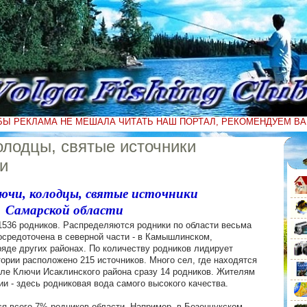
БЫ РЕКЛАМА НЕ МЕШАЛА ЧИТАТЬ НАШ ПОРТАЛ, РЕКОМЕНДУЕМ В
олодцы, святые источники
и
лючи, колодцы, святые источники
Самарской области
1536 родников. Распределяются родники по области весьма
осредоточена в северной части - в Камышлинском,
ряде других районах. По количеству родников лидирует
тории расположено 215 источников. Много сел, где находятся
селе Ключи Исаклинского района сразу 14 родников. Жителям
и - здесь родниковая вода самого высокого качества.
ся всего 7% родников области. Например, в Безенчукском