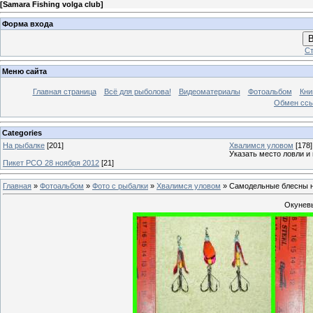
[
Samara Fishing volga club
]
Форма входа
В
Ст
Меню сайта
Главная страница
Всё для рыболова!
Видеоматериалы
Фотоальбом
Кни
Обмен сс
Categories
На рыбалке
[201]
Хвалимся уловом
[178]
Указать место ловли и
Пикет РСО 28 ноября 2012
[21]
Главная
»
Фотоальбом
»
Фото с рыбалки
»
Хвалимся уловом
» Самодельные блесны н
Окунев