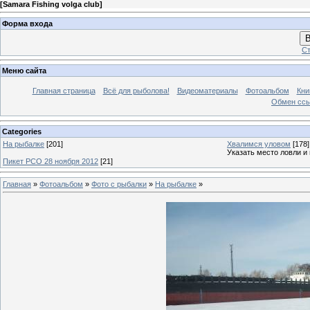
[
Samara Fishing volga club
]
Форма входа
В
Ст
Меню сайта
Главная страница
Всё для рыболова!
Видеоматериалы
Фотоальбом
Кни
Обмен сс
Categories
На рыбалке
[201]
Хвалимся уловом
[178]
Указать место ловли и
Пикет РСО 28 ноября 2012
[21]
Главная
»
Фотоальбом
»
Фото с рыбалки
»
На рыбалке
»